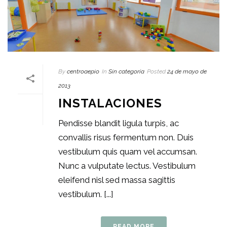
By
centroaepio
In
Sin categoría
Posted
24 de mayo de
2013
INSTALACIONES
Pendisse blandit ligula turpis, ac
convallis risus fermentum non. Duis
vestibulum quis quam vel accumsan.
Nunc a vulputate lectus. Vestibulum
eleifend nisl sed massa sagittis
vestibulum. [...]
READ MORE