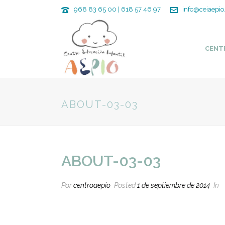
968 83 65 00 | 618 57 46 97
info@ceiaepio
CENT
ABOUT-03-03
ABOUT-03-03
Por
centroaepio
Posted
1 de septiembre de 2014
In