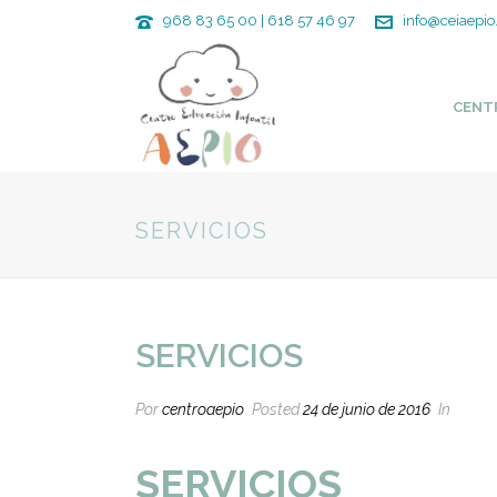
968 83 65 00 | 618 57 46 97
info@ceiaepio
CENT
SERVICIOS
SERVICIOS
Por
centroaepio
Posted
24 de junio de 2016
In
SERVICIOS